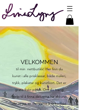
VELKOMMEN
til min nettbutikk! Her finn du
kunst i alle prisklassar, både maleri,
trykk, plakatar og kunstkort. Det er
gratis frakt på alt. Om du treng
hjelp til å finna det rette for akkurat
din vegg, er det berre å ta kontakt