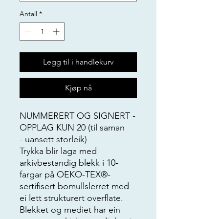
Antall
*
Legg til i handlekurv
Kjøp nå
NUMMERERT OG SIGNERT -
OPPLAG KUN 20 (til saman
- uansett storleik)
Trykka blir laga med
arkivbestandig blekk i 10-
fargar på OEKO-TEX®-
sertifisert bomullslerret med
ei lett strukturert overflate.
Blekket og mediet har ein