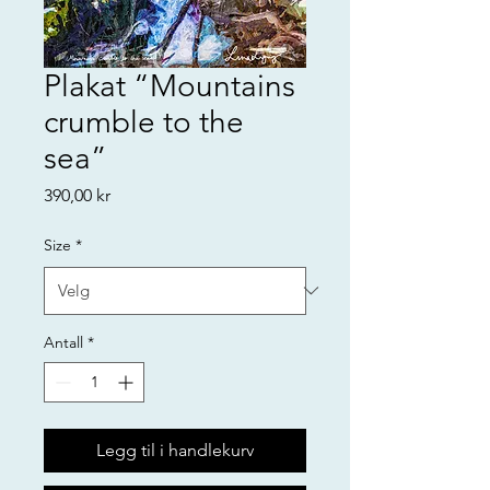
Plakat “Mountains
crumble to the
sea”
Pris
390,00 kr
Size
*
Antall
*
Legg til i handlekurv