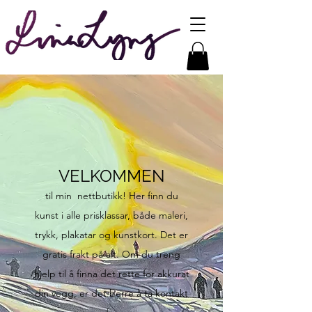
VELKOMMEN
til min nettbutikk! Her finn du
kunst i alle prisklassar, både maleri,
trykk, plakatar og kunstkort. Det er
gratis frakt på alt. Om du treng
hjelp til å finna det rette for akkurat
din vegg, er det berre å ta kontakt